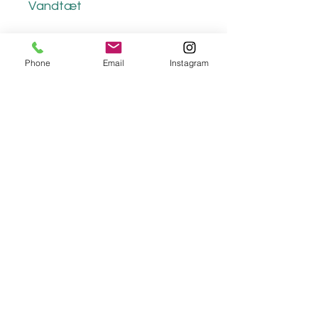
Vandtæt
Phone
Email
Instagram
ljceramics
lisejorgensenceramics@gmail.com
©2023 by ljceramics.