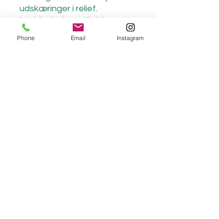
udskæringer i relief.
Lys blank glasur i hvide og
lyse nuancer.
Phone
Email
Instagram
Højde 12 cm
ljceramics
lisejorgensenceramics@gmail.com
©2023 by ljceramics.