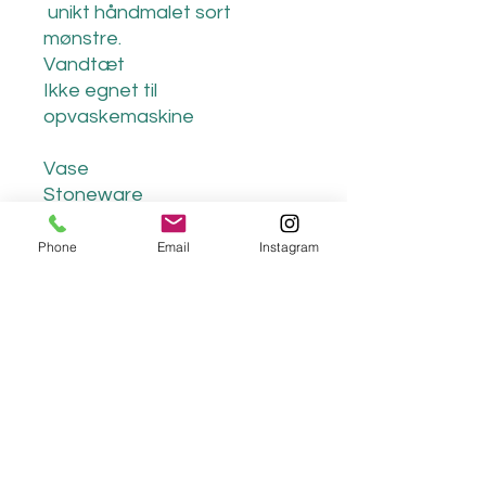
unikt håndmalet sort
mønstre.
Vandtæt
Ikke egnet til
opvaskemaskine
Vase
Stoneware
Heght: 20 cm
lava clay with unique
Phone
Email
Instagram
handpainted black patterns.
Waterproof
Not suitable for dishwasher