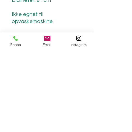
Diameter: 21 cm
Ikke egnet til
opvaskemaskine
Bowl in black colors
Stoneware
Phone
Email
Instagram
Height: 16 cm
Diameter: 21 cm
Not suitable for dishwasher
ljceramics
lisejorgensenceramics@gmail.com